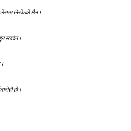
लेसम्म निस्केको छैन ।
ुन सक्दैन ।
 ।
वतारोही हो ।