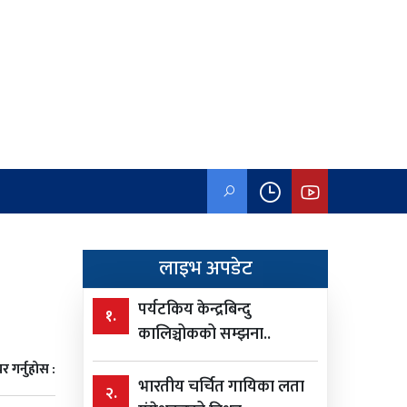
लाइभ अपडेट
पर्यटकिय केन्द्रबिन्दु
१.
कालिञ्चोकको सम्झना..
र गर्नुहोस :
भारतीय चर्चित गायिका लता
२.