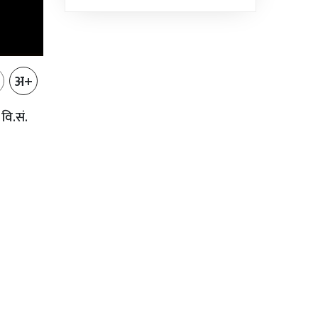
भएको...
अ+
वि.सं.