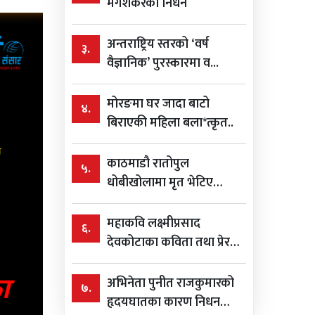
मंगेशकरको निधन
अन्तराष्ट्रिय स्तरको ‘वर्ष
३.
वैज्ञानिक’ पुरस्कारमा व...
मोरङमा घर जादा बाटो
४.
बिराएकी महिला बला*त्कृत..
काठमाडौ रातोपुल
५.
धोबीखोलामा मृत भेटिए
विशाल ...
महाकवि लक्ष्मीप्रसाद
६.
देवकोटाका कविता तथा प्रेरक
भन...
अभिनेता पुनीत राजकुमारको
७.
हृदयघातका कारण निधन