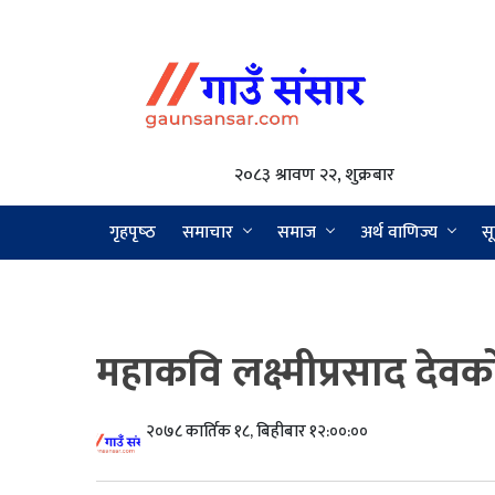
२०८३ श्रावण २२, शुक्रबार
गृहपृष्‍ठ
समाचार
समाज
अर्थ वाणिज्य
सू
महाकवि लक्ष्मीप्रसाद देव
२०७८ कार्तिक १८, बिहीबार १२:००:००