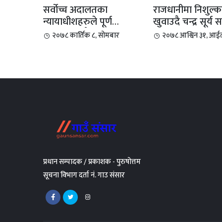
सर्वोच्च अदालतका
राजधानीमा निशुल्क खाना
न्यायाधीशहरुले पूर्ण
खुवाउदै चन्द्र सूर्य 
अदालतको बैठक बहिष्कार...
२०७८ कार्तिक ८, सोमबार
२०७८ आश्विन ३१, आई
प्रधान सम्पादक / प्रकाशक - पुरुषोत्तम
सूचना विभाग दर्ता नं. गाउ संसार