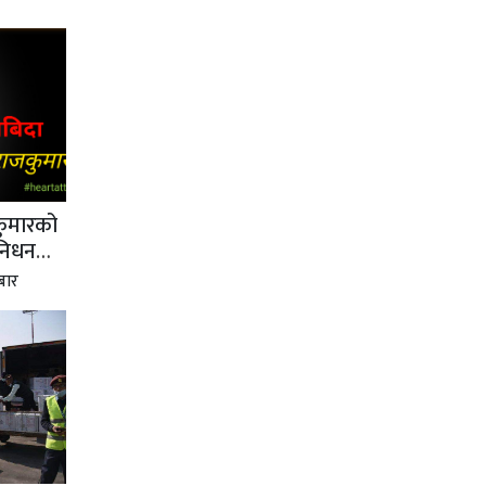
कुमारको
निधन
बार