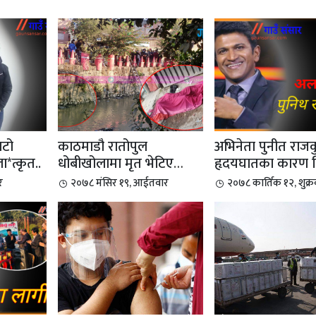
ाटो
काठमाडौ रातोपुल
अभिनेता पुनीत राज
*त्कृत..
धोबीखोलामा मृत भेटिए
हृदयघातका कारण 
विशाल ...
भएको छ
र
२०७८ मंसिर १९, आईतवार
२०७८ कार्तिक १२, शुक्र