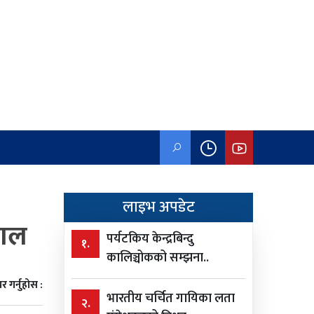
लाइभ अपडेट
माल
पर्यटकिय केन्द्रबिन्दु
१.
कालिञ्चोकको सम्झना..
र गर्नुहोस :
भारतीय चर्चित गायिका लता
२.