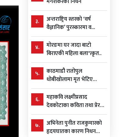
मंगेशकरको निधन
अन्तराष्ट्रिय स्तरको ‘वर्ष
३.
वैज्ञानिक’ पुरस्कारमा व...
मोरङमा घर जादा बाटो
४.
बिराएकी महिला बला*त्कृत..
काठमाडौ रातोपुल
५.
धोबीखोलामा मृत भेटिए
विशाल ...
महाकवि लक्ष्मीप्रसाद
६.
देवकोटाका कविता तथा प्रेरक
भन...
अभिनेता पुनीत राजकुमारको
७.
हृदयघातका कारण निधन