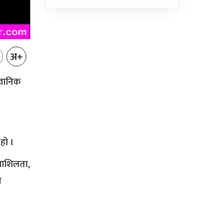
भएको...
अ+
ज्ञानिक
हो ।
ियाशिलता,
न