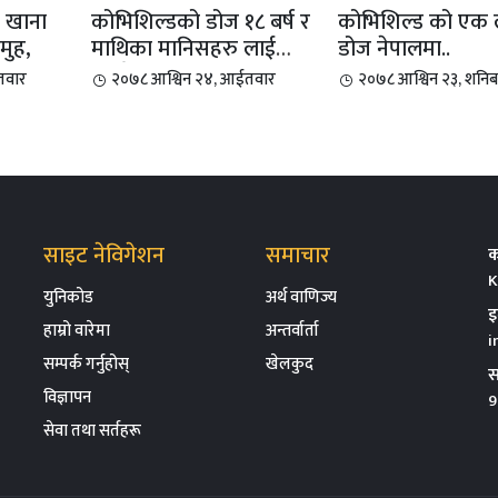
कोभिशिल्डको डोज १८ बर्ष र
कोभिशिल्ड को एक
समुह,
माथिका मानिसहरु लाई
डोज नेपालमा..
दिइने
तवार
२०७८ आश्विन २४, आईतवार
२०७८ आश्विन २३, शनिब
साइट नेविगेशन
समाचार
क
K
युनिकोड
अर्थ वाणिज्य
इ
हाम्रो वारेमा
अन्तर्वार्ता
i
सम्पर्क गर्नुहोस्
खेलकुद
स
विज्ञापन
9
सेवा तथा सर्तहरू