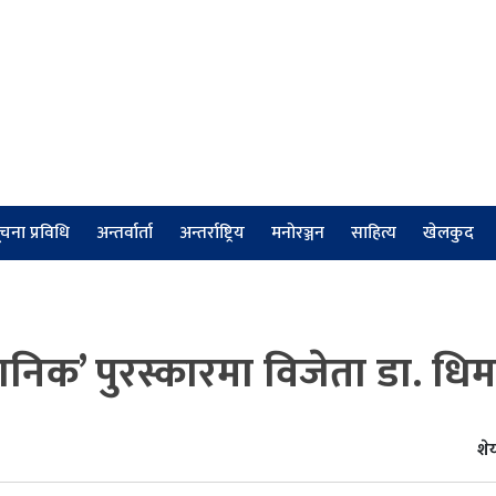
चना प्रविधि
अन्तर्वार्ता
अन्तर्राष्ट्रिय
मनोरञ्जन
साहित्य
खेलकुद
वैज्ञानिक’ पुरस्कारमा विजेता डा. धि
शेय