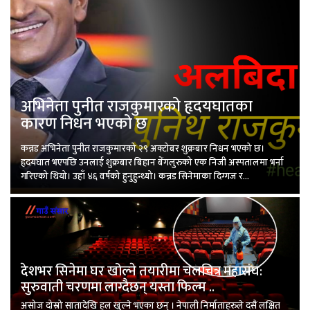
अभिनेता पुनीत राजकुमारको हृदयघातका
कारण निधन भएको छ
कन्नड अभिनेता पुनीत राजकुमारको २९ अक्टोबर शुक्रबार निधन भएको छ।
हृदयघात भएपछि उनलाई शुक्रबार बिहान बेंगलुरुको एक निजी अस्पतालमा भर्ना
गरिएको थियो। उहाँ ४६ वर्षको हुनुहुन्थ्यो। कन्नड सिनेमाका दिग्गज र...
देशभर सिनेमा घर खोल्ने तयारीमा चलचित्र महासंघ:
सुरुवाती चरणमा लाग्दैछन् यस्ता फिल्म ..
असोज दोस्रो सातादेखि हल खुल्ने भएका छन् । नेपाली निर्माताहरुले दसैं लक्षित