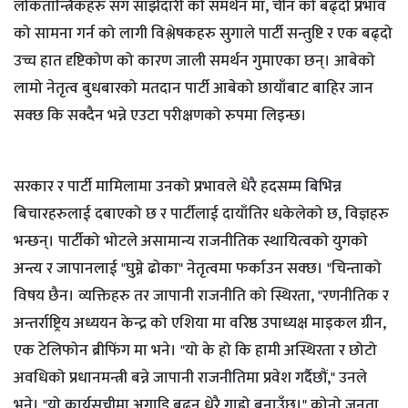
लोकतान्त्रिकहरु संग साझेदारी को समर्थन मा, चीन को बढ्दो प्रभाव
को सामना गर्न को लागी विश्लेषकहरु सुगाले पार्टी सन्तुष्टि र एक बढ्दो
उच्च हात दृष्टिकोण को कारण जाली समर्थन गुमाएका छन्। आबेको
लामो नेतृत्व बुधबारको मतदान पार्टी आबेको छायाँबाट बाहिर जान
सक्छ कि सक्दैन भन्ने एउटा परीक्षणको रुपमा लिइन्छ।
सरकार र पार्टी मामिलामा उनको प्रभावले धेरै हदसम्म बिभिन्न
बिचारहरुलाई दबाएको छ र पार्टीलाई दायाँतिर धकेलेको छ, विज्ञहरु
भन्छन्। पार्टीको भोटले असामान्य राजनीतिक स्थायित्वको युगको
अन्त्य र जापानलाई "घुम्ने ढोका" नेतृत्वमा फर्काउन सक्छ। "चिन्ताको
विषय छैन। व्यक्तिहरु तर जापानी राजनीति को स्थिरता, "रणनीतिक र
अन्तर्राष्ट्रिय अध्ययन केन्द्र को एशिया मा वरिष्ठ उपाध्यक्ष माइकल ग्रीन,
एक टेलिफोन ब्रीफिंग मा भने। "यो के हो कि हामी अस्थिरता र छोटो
अवधिको प्रधानमन्त्री बन्ने जापानी राजनीतिमा प्रवेश गर्दैछौं," उनले
भने। "यो कार्यसूचीमा अगाडि बढ्न धेरै गाह्रो बनाउँछ।" कोनो जनता