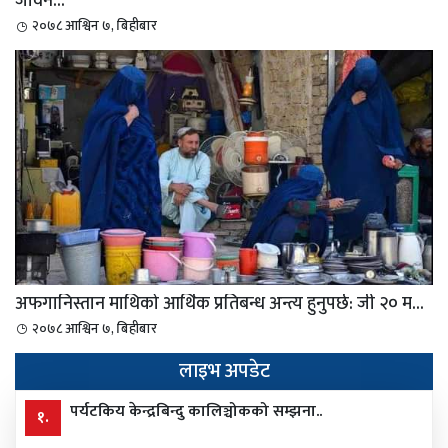
जीवन...
२०७८ आश्विन ७, बिहीबार
अफगानिस्तान माथिको आर्थिक प्रतिबन्ध अन्त्य हुनुपर्छ: जी २० म...
२०७८ आश्विन ७, बिहीबार
लाइभ अपडेट
पर्यटकिय केन्द्रबिन्दु कालिञ्चोकको सम्झना..
१.