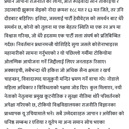
प्रधान जापानी राजनीति को लागी, अति रूढ़िवादी साने ताकाइची र
उदारवादी झुकाव सेइको नोदा क्रमशः १८८ मत र ६३ मत जिते, तर उनि
दौडबाट बहिरिए। इशिदा, जसलाई पार्टी हेवीवेट्स को समर्थन बाट धेरै
समर्थन छ, कोनो को तुलना मा एक बेहतर स्थिति मा एक रन अप मा
विश्वास गरिन्छ, जो धेरै हदसम्म एक पार्टी सत्ता संघर्ष को प्रतिबिम्बित
गर्दछ। निवर्तमान प्रधानमन्त्री योशिहिदे सुगा जसले कोरोनाभाइरस
महामारीको सामना गर्नुभएको र यो पछिल्लो गर्मीमा टोकियोमा
ओलम्पिक आयोजना गर्ने जिद्दीलाई लिएर जनताहरु रिसाए।
अक्काइची, सबैभन्दा धेरै हकिश जो अधिक सैन्य क्षमता र खर्च
चाहन्छन्, विवादास्पद यासुकुनी मन्दिर भ्रमण गर्ने वाचा गरे। नोडाले
महिला अधिकार र विविधताको पक्षमा जोड दिए। कुल मिलाएर, नयाँ
नेताको नेतृत्वमा प्रमुख कूटनीतिक र सुरक्षा नीतिमा थोरै परिवर्तनको
अपेक्षा गरिएको छ, टोकियो विश्वविद्यालयका राजनीति विज्ञानका
प्राध्यापक यू उचियामाले भने। सबै उम्मेदवारहरु जापान र अमेरिका को
घनिष्ठ सम्बन्ध र एशिया र यूरोप मा अन्य समान सोच भएका