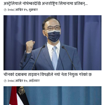
अस्ट्रेलियाले नोभेम्बरदेखि अन्तर्राष्ट्रिय सिमानामा प्रतिबन्...
२०७८ आश्विन १५, शुक्रबार
चीनको दबाबमा ताइवान विपक्षीले नयाँ नेता नियुक्त गरेको छ
२०७८ आश्विन १०, आईतवार