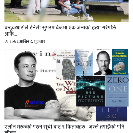
बन्दुकधारीले टेनेसी सुपरमार्केटमा एक जनाको हत्या गरेपछि
आफै...
२०७८ आश्विन ८, शुक्रबार
एलोन मस्कको पठन सूची बाट ९ किताबहरु : जस्ले तपाईँको पनि