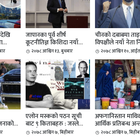
रदेखि
जापानका पूर्व शीर्ष
चीनको दबाबमा ताइ
मा
कूटनीतिज्ञ किशिदा नयाँ
विपक्षीले नयाँ नेता न
प्रधानमन्त्री बन्...
गरेको छ
बार
२०७८ आश्विन १३, बुधबार
२०७८ आश्विन १०, आईत
एलोन मस्कको पठन सूची
अफगानिस्तान माथि
 जनाको
बाट ९ किताबहरु : जस्ले
आर्थिक प्रतिबन्ध अन्त
.
तपाईँको पनि जीवन...
हुनुपर्छ: जी २० म...
ार
२०७८ आश्विन ७, बिहीबार
२०७८ आश्विन ७, बिहीब