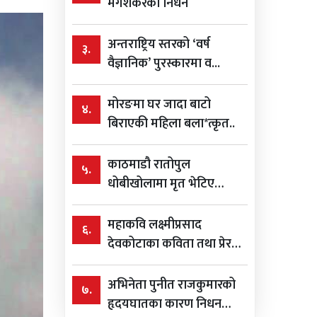
मंगेशकरको निधन
अन्तराष्ट्रिय स्तरको ‘वर्ष
३.
वैज्ञानिक’ पुरस्कारमा व...
मोरङमा घर जादा बाटो
४.
बिराएकी महिला बला*त्कृत..
काठमाडौ रातोपुल
५.
धोबीखोलामा मृत भेटिए
विशाल ...
महाकवि लक्ष्मीप्रसाद
६.
देवकोटाका कविता तथा प्रेरक
भन...
अभिनेता पुनीत राजकुमारको
७.
हृदयघातका कारण निधन