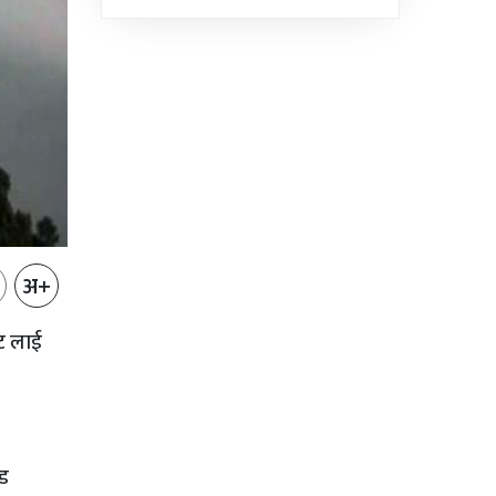
भएको...
अ+
वट लाई
ेड