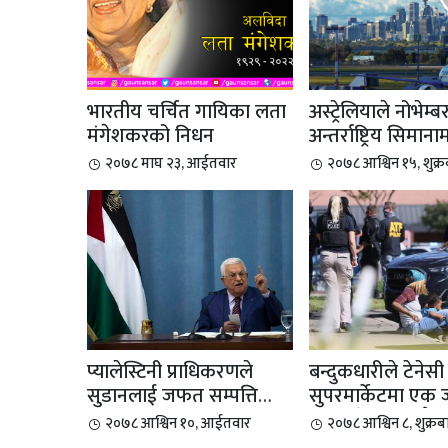
भारतीय चर्चित गायिका लता
अस्ट्रेलियाले नोभेम्ब
मंगेशकरको निधन
अन्तर्राष्ट्रिय सिमाना
प्रतिबन्...
२०७८ माघ २३, आईतवार
२०७८ आश्विन १५, शुक्र
प्यालेस्टिनी प्राधिकरणले
बन्दुकधारीले टेनेसी
सुडानलाई जफत सम्पत्ति
सुपरमार्केटमा एक
हस्तान्तरण गर...
हत्या गरेपछि आफै..
२०७८ आश्विन १०, आईतवार
२०७८ आश्विन ८, शुक्रब