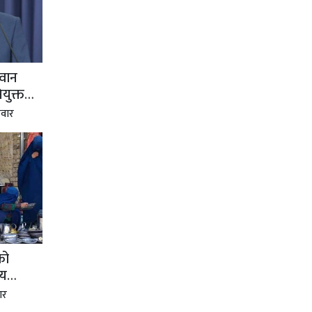
वान
ियुक्त
वार
को
्य
ार