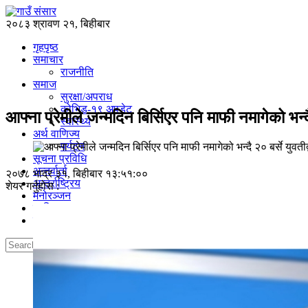
२०८३ श्रावण २१, बिहीबार
गृहपृष्‍ठ
समाचार
राजनीति
समाज
सुरक्षा/अपराध
कोभिड-१९ अपडेट
आफ्ना प्रेमीले जन्मदिन बिर्सिएर पनि माफी नमागेको भन्द
स्वास्थ्य
अर्थ वाणिज्य
पर्यटन
सूचना प्रविधि
अन्तर्वार्ता
२०७८ भाद्र ३१, बिहीबार १३:५१:००
अन्तर्राष्ट्रिय
शेयर गर्नुहोस :
मनोरञ्जन
साहित्य
खेलकुद