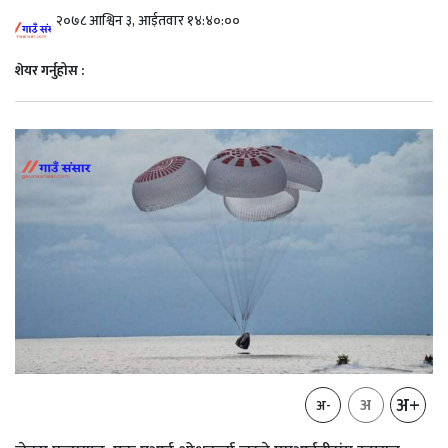
२०७८ आश्विन ३, आईतवार १४:४०:००
शेयर गर्नुहोस :
अ+
अ
अ-