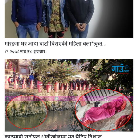
मोरङमा घर जादा बाटो बिराएकी महिला बला*त्कृत..
२०७८ माघ १४, शुक्रबार
काठमाडौ रातोपुल धोबीखोलामा मृत भेटिए विशाल ...