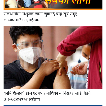
राजधानीमा निशुल्क खाना खुवाउदै चन्द्र सूर्य समुह,
२०७८ आश्विन ३१, आईतवार
कोभिशिल्डको डोज १८ बर्ष र माथिका मानिसहरु लाई दिइने
२०७८ आश्विन २४, आईतवार