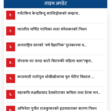
लाइभ अपडेट
पर्यटकिय केन्द्रबिन्दु कालिञ्चोकको सम्झना..
१.
भारतीय चर्चित गायिका लता मंगेशकरको निधन
२.
अन्तराष्ट्रिय स्तरको ‘वर्ष वैज्ञानिक’ पुरस्कारमा व...
३.
मोरङमा घर जादा बाटो बिराएकी महिला बला*त्कृत..
४.
काठमाडौ रातोपुल धोबीखोलामा मृत भेटिए विशाल ...
५.
महाकवि लक्ष्मीप्रसाद देवकोटाका कविता तथा प्रेरक भन...
६.
अभिनेता पुनीत राजकुमारको हृदयघातका कारण निधन
७.