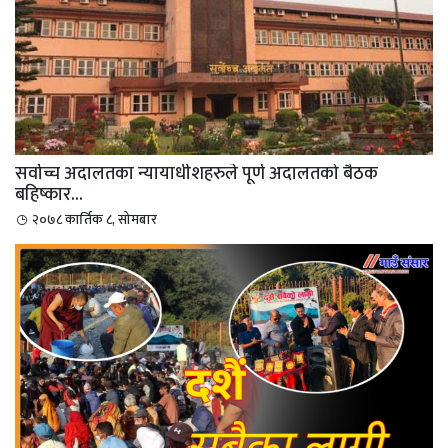
सर्वोच्च अदालतका न्यायाधीशहरुले पूर्ण अदालतको बैठक
बहिष्कार...
२०७८ कार्तिक ८, सोमबार