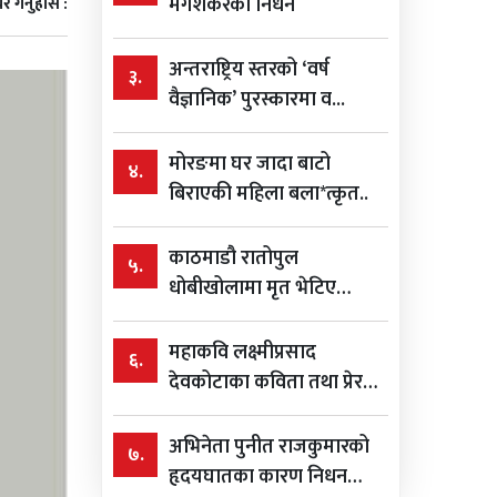
मंगेशकरको निधन
र गर्नुहोस :
अन्तराष्ट्रिय स्तरको ‘वर्ष
३.
वैज्ञानिक’ पुरस्कारमा व...
मोरङमा घर जादा बाटो
४.
बिराएकी महिला बला*त्कृत..
काठमाडौ रातोपुल
५.
धोबीखोलामा मृत भेटिए
विशाल ...
महाकवि लक्ष्मीप्रसाद
६.
देवकोटाका कविता तथा प्रेरक
भन...
अभिनेता पुनीत राजकुमारको
७.
हृदयघातका कारण निधन