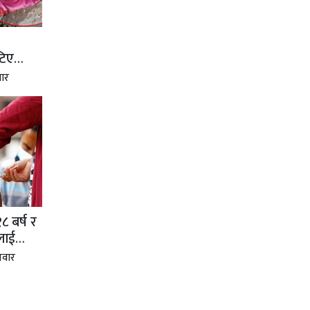
टिए
ार
 बर्ष र
लाई
तवार