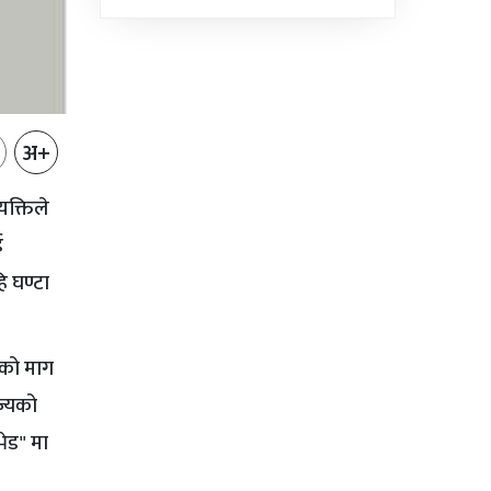
भएको...
अ+
यक्तिले
ई
ि घण्टा
य को माग
ज्यको
भेड" मा