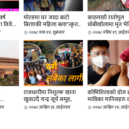
वर्ष
मोरङमा घर जादा बाटो
काठमाडौ रातोपुल
मा विजेता
बिराएकी महिला बला*त्कृत..
धोबीखोलामा मृत भे
विशाल ...
र
२०७८ माघ १४, शुक्रबार
२०७८ मंसिर १९, आईतव
राजधानीमा निशुल्क खाना
कोभिशिल्डको डोज १८
खुवाउदै चन्द्र सूर्य समुह,
माथिका मानिसहरु 
ष्कार...
दिइने
बार
२०७८ आश्विन ३१, आईतवार
२०७८ आश्विन २४, आई