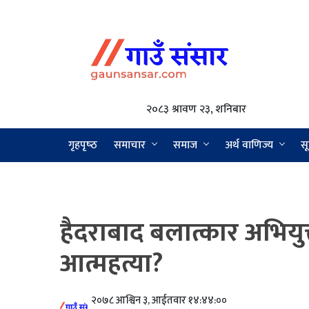
२०८३ श्रावण २३, शनिबार
गृहपृष्‍ठ
समाचार
समाज
अर्थ वाणिज्य
सू
हैदराबाद बलात्कार अभियुक्
आत्महत्या?
२०७८ आश्विन ३, आईतवार १४:४४:००