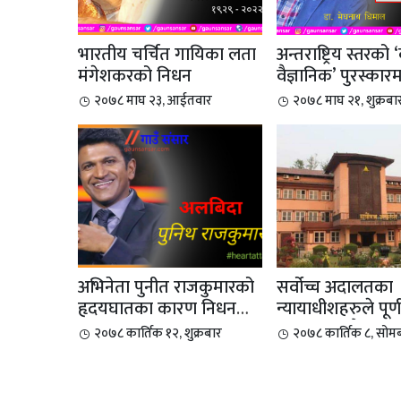
भारतीय चर्चित गायिका लता
अन्तराष्ट्रिय स्तरको ‘
मंगेशकरको निधन
वैज्ञानिक’ पुरस्कार
डा....
२०७८ माघ २३, आईतवार
२०७८ माघ २१, शुक्रबा
अभिनेता पुनीत राजकुमारको
सर्वोच्च अदालतका
हृदयघातका कारण निधन
न्यायाधीशहरुले पूर्ण
भएको छ
अदालतको बैठक बहि
२०७८ कार्तिक १२, शुक्रबार
२०७८ कार्तिक ८, सोम