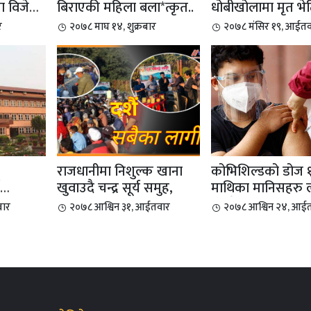
मा विजेता
बिराएकी महिला बला*त्कृत..
धोबीखोलामा मृत भे
विशाल ...
र
२०७८ माघ १४, शुक्रबार
२०७८ मंसिर १९, आईतव
राजधानीमा निशुल्क खाना
कोभिशिल्डको डोज १८
खुवाउदै चन्द्र सूर्य समुह,
माथिका मानिसहरु 
ष्कार...
दिइने
बार
२०७८ आश्विन ३१, आईतवार
२०७८ आश्विन २४, आई