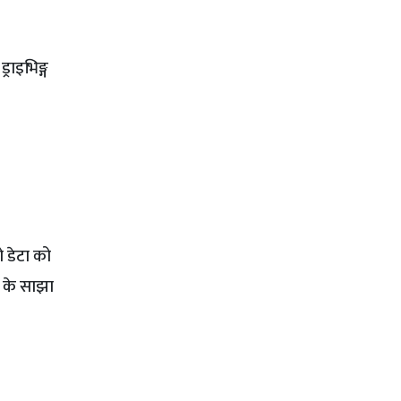
राइभिङ्ग
 डेटा को
ु के साझा