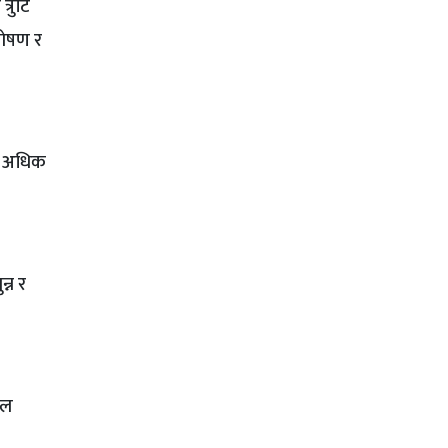
्रुटि
शोषण र
छ, अधिक
्न र
कल