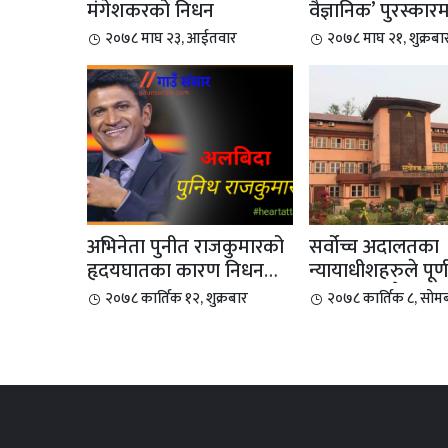
मंगेशकरको निधन
वैज्ञानिक’ पुरस्कार
डा....
२०७८ माघ २३, आईतवार
२०७८ माघ २१, शुक्रबा
अभिनेता पुनीत राजकुमारको
सर्वोच्च अदालतका
हृदयघातका कारण निधन
न्यायाधीशहरुले पूर्ण
भएको छ
अदालतको बैठक बहि
२०७८ कार्तिक १२, शुक्रबार
२०७८ कार्तिक ८, सोम