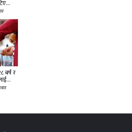
टिए
ार
 बर्ष र
लाई
तवार