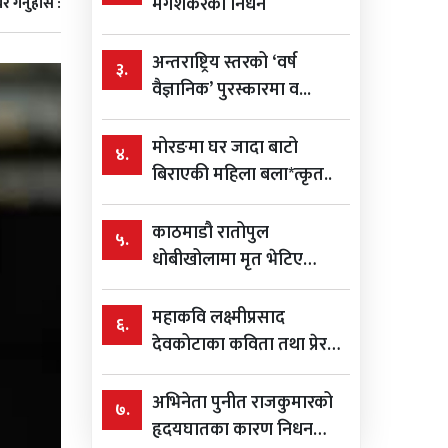
मंगेशकरको निधन
र गर्नुहोस :
अन्तराष्ट्रिय स्तरको ‘वर्ष
३.
वैज्ञानिक’ पुरस्कारमा व...
मोरङमा घर जादा बाटो
४.
बिराएकी महिला बला*त्कृत..
काठमाडौ रातोपुल
५.
धोबीखोलामा मृत भेटिए
विशाल ...
महाकवि लक्ष्मीप्रसाद
६.
देवकोटाका कविता तथा प्रेरक
भन...
अभिनेता पुनीत राजकुमारको
७.
हृदयघातका कारण निधन