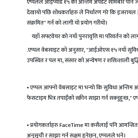
एप्पलले आईप्याड १५ को अन्तिम अपडेट सोमबार पनि जारी 
देखायो पछि शोधकर्ताहरु ले निर्धारण गरे कि इजर
संक्रमित" गर्न को लागी यो प्रयोग गरीयो।
यहाँ सफ्टवेयर को नयाँ पुनरावृत्ति मा परिवर्तन को लाग
.एप्पल वेबसाइट को अनुसार, "आईओएस १५ नयाँ सुविधा
उपस्थित र पल मा, संसार को अन्वेषण र शक्तिशाली बुद्
• एप्पल आफ्नो वेबसाइट मा भन्यो कि सुविधा अन्तिम अपडेट 
फेसटाइम भित्र तपाइँको स्क्रीन साझा गर्न सक्नुहुन्छ," ए
• प्रयोगकर्ताहरु FaceTime मा कसैलाई पनि आमन्त्रित
अनुसूची र साझा गर्न सक्षम हुनेछन्, एप्पलले भने।