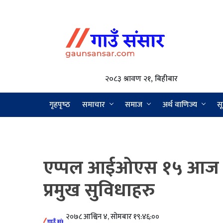
२०८३ श्रावण २१, बिहीबार
गृहपृष्‍ठ
समाचार
समाज
अर्थ वाणिज्य
सू
एप्पल आईओएस १५ आज रिलीज
प्रमुख सुविधाहरु
२०७८ आश्विन ४, सोमबार १९:४६:००