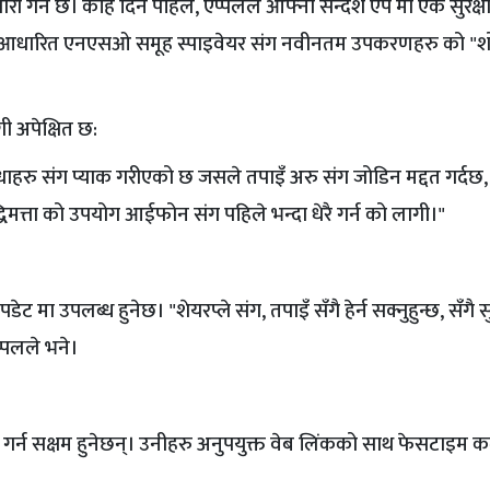
गर्ने छ। केहि दिन पहिले, एप्पलले आफ्नो सन्देश एप मा एक सुरक्षा त
ायल आधारित एनएसओ समूह स्पाइवेयर संग नवीनतम उपकरणहरु को "
ी अपेक्षित छ:
हरु संग प्याक गरीएको छ जसले तपाइँ अरु संग जोडिन मद्दत गर्द
धिमत्ता को उपयोग आईफोन संग पहिले भन्दा धेरै गर्न को लागी।"
मा उपलब्ध हुनेछ। "शेयरप्ले संग, तपाइँ सँगै हेर्न सक्नुहुन्छ, सँगै सुन
प्पलले भने।
 गर्न सक्षम हुनेछन्। उनीहरु अनुपयुक्त वेब लिंकको साथ फेसटाइम 