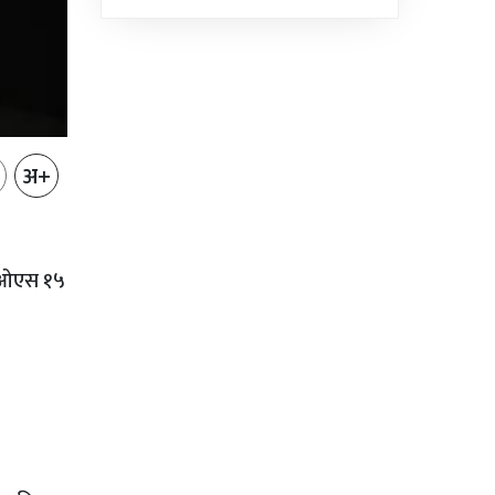
भएको...
अ+
आईओएस १५