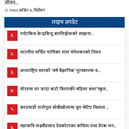
जीवन...
२०७८ आश्विन ७, बिहीबार
लाइभ अपडेट
पर्यटकिय केन्द्रबिन्दु कालिञ्चोकको सम्झना..
१.
भारतीय चर्चित गायिका लता मंगेशकरको निधन
२.
अन्तराष्ट्रिय स्तरको ‘वर्ष वैज्ञानिक’ पुरस्कारमा व...
३.
मोरङमा घर जादा बाटो बिराएकी महिला बला*त्कृत..
४.
काठमाडौ रातोपुल धोबीखोलामा मृत भेटिए विशाल ...
५.
महाकवि लक्ष्मीप्रसाद देवकोटाका कविता तथा प्रेरक भन...
६.