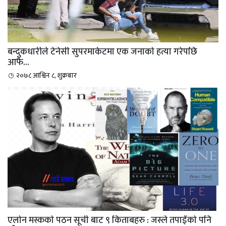
बन्दुकधारीले टेनेसी सुपरमार्केटमा एक जनाको हत्या गरेपछि
आफै...
२०७८ आश्विन ८, शुक्रबार
एलोन मस्कको पठन सूची बाट ९ किताबहरु : जस्ले तपाईँको पनि