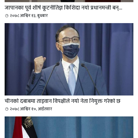
जापानका पूर्व शीर्ष कूटनीतिज्ञ किशिदा नयाँ प्रधानमन्त्री बन्...
२०७८ आश्विन १३, बुधबार
चीनको दबाबमा ताइवान विपक्षीले नयाँ नेता नियुक्त गरेको छ
२०७८ आश्विन १०, आईतवार