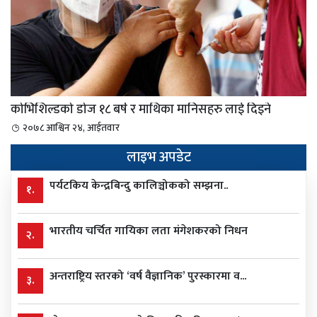
कोभिशिल्डको डोज १८ बर्ष र माथिका मानिसहरु लाई दिइने
२०७८ आश्विन २४, आईतवार
लाइभ अपडेट
पर्यटकिय केन्द्रबिन्दु कालिञ्चोकको सम्झना..
१.
भारतीय चर्चित गायिका लता मंगेशकरको निधन
२.
अन्तराष्ट्रिय स्तरको ‘वर्ष वैज्ञानिक’ पुरस्कारमा व...
३.