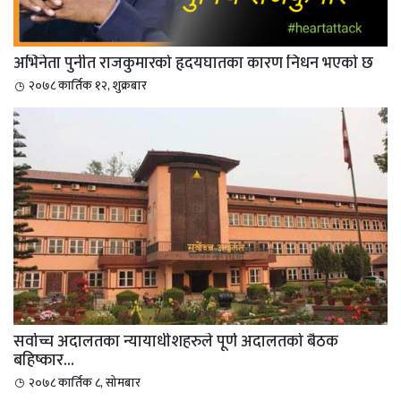
अभिनेता पुनीत राजकुमारको हृदयघातका कारण निधन भएको छ
२०७८ कार्तिक १२, शुक्रबार
सर्वोच्च अदालतका न्यायाधीशहरुले पूर्ण अदालतको बैठक
बहिष्कार...
२०७८ कार्तिक ८, सोमबार