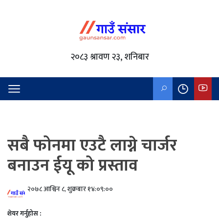
२०८३ श्रावण २३, शनिबार
सबै फोनमा एउटै लाग्ने चार्जर
बनाउन ईयू को प्रस्ताव
२०७८ आश्विन ८, शुक्रबार १४:०९:००
शेयर गर्नुहोस :