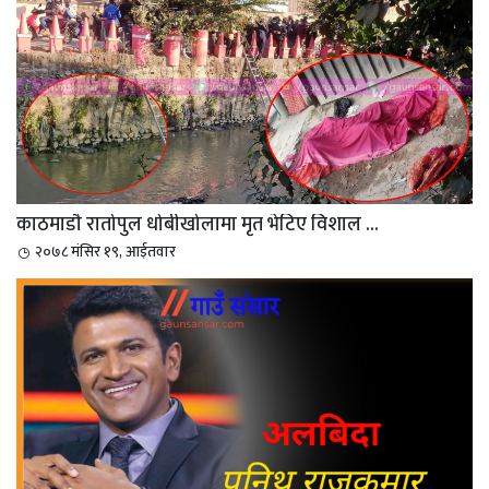
काठमाडौ रातोपुल धोबीखोलामा मृत भेटिए विशाल ...
२०७८ मंसिर १९, आईतवार