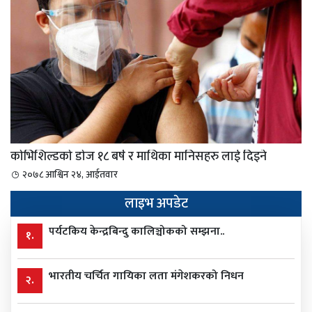
कोभिशिल्डको डोज १८ बर्ष र माथिका मानिसहरु लाई दिइने
२०७८ आश्विन २४, आईतवार
लाइभ अपडेट
पर्यटकिय केन्द्रबिन्दु कालिञ्चोकको सम्झना..
१.
भारतीय चर्चित गायिका लता मंगेशकरको निधन
२.