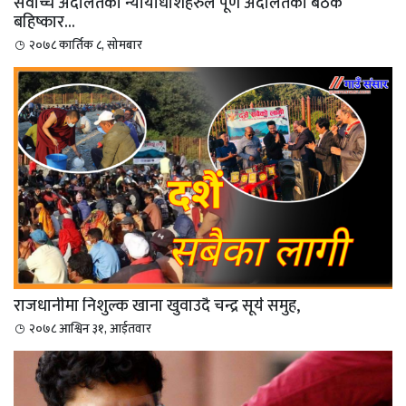
सर्वोच्च अदालतका न्यायाधीशहरुले पूर्ण अदालतको बैठक
बहिष्कार...
२०७८ कार्तिक ८, सोमबार
राजधानीमा निशुल्क खाना खुवाउदै चन्द्र सूर्य समुह,
२०७८ आश्विन ३१, आईतवार