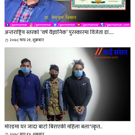
अन्तराष्ट्रिय स्तरको ‘वर्ष वैज्ञानिक’ पुरस्कारमा विजेता डा....
२०७८ माघ २१, शुक्रबार
मोरङमा घर जादा बाटो बिराएकी महिला बला*त्कृत..
२०७८ माघ १४, शुक्रबार