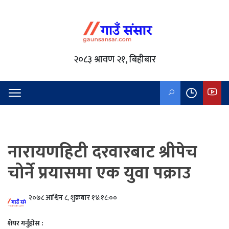
२०८३ श्रावण २१, बिहीबार
नारायणहिटी दरवारबाट श्रीपेच
चोर्ने प्रयासमा एक युवा पक्राउ
२०७८ आश्विन ८, शुक्रबार १४:१८:००
शेयर गर्नुहोस :