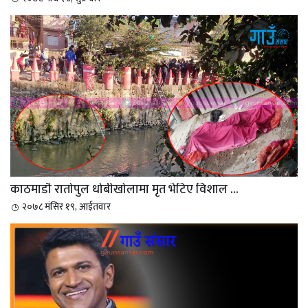
काठमाडौ रातोपुल धोबीखोलामा मृत भेटिए विशाल ...
२०७८ मंसिर १९, आईतवार