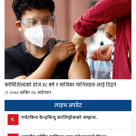
कोभिशिल्डको डोज १८ बर्ष र माथिका मानिसहरु लाई दिइने
२०७८ आश्विन २४, आईतवार
लाइभ अपडेट
पर्यटकिय केन्द्रबिन्दु कालिञ्चोकको सम्झना..
१.