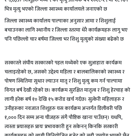
र ५,6३37 शिशुहरु मध्ये ९ को मृत्यु आर्थिक बर्ष २०१८-१९ मा २८ दिन
भित्र मृत्यु भएको जिल्ला स्वास्थ्य कार्यालयले जनाएको छ
जिल्ला स्वास्थ्य कार्यालय पाल्पाका अनुसार आमा र शिशुलाई
बचाउनका लागि स्थानीय र जिल्ला स्तरमा धेरै कार्यक्रमहरु लागु भए
पनि पछिल्लो चार बर्षमा जिल्ला भर शिशु मृत्युको संख्या बढेको छ
सरकारले संघीय सरकारको पहल मध्येको एक सुआहारा कार्यक्रम
चलाइरहेको छ, जसको उद्देश्य महिला र बालबालिकाको स्वास्थ्य र
पोषण स्थितिमा सुधार ल्याउन मातृ र शिशु मृत्यु कम गर्न पाल्पामा
विगत बर्ष देखी रहेको छ। कार्यक्रम सुरक्षित मातृत्व र शिशु हेरचाह को
लागी हरेक बर्ष १० देखि १५ करोड खर्च गर्दछ। सुत्केरी महिलाहरु र
उनीहरुका नवजात शिशुहरु यस कार्यक्रम अन्तर्गत डिलीवरी पछि
१,००० दिन सम्म अन्य चीजहरु संगै पौष्टिक खाना पाउँछन्। यधपि,
त्यस्ता प्रयासहरु प्रायः प्रभावकारी हुन सकेनन् किनकि सरकारी
कार्यक्रमहरु को लागी विनियोजित बजेट को सही उपयोग भएको छैन,