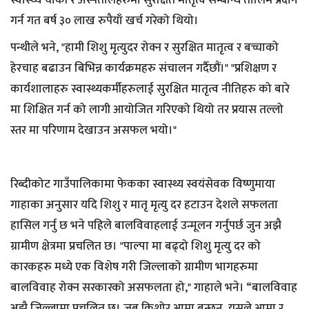
स्वास्थ्य चौकी र अस्पतालहरुमा सुरक्षित मातृत्व सम्बन्धि तालिम प्रदान
गर्न गत बर्ष ३० लाख रुपैयाँ खर्च गरेको थियो।
पन्थीले भने, "हामी शिशु मृत्युदर रोक्न र सुरक्षित मातृत्व र बच्चाको
हेरचाह बढाउन बिभिन्न कार्यक्रमहरु संचालन गर्दैछौं।" "प्रशिक्षण र
कार्यशालाहरु स्वास्थ्यकर्मीहरुलाई सुरक्षित मातृत्व नीतिहरु को बारे
मा शिक्षित गर्न को लागी आयोजित गरिएको थियो तर प्रयास तल्लो
स्तर मा परिणाम देखाउन असफल भयो।"
रिब्दीकोट गाउँपालिकामा फेकका स्वास्थ्य स्वयंसेवक विष्णुमाया
गाहाका अनुसार यदि शिशु र मातृ मृत्यु दर हटाउन देशले सफलता
हासिल गर्नु छ भने पहिले बालविवाहलाई उन्मूलन गर्नुपर्छ जुन अझै
ग्रामीण क्षेत्रमा प्रचलित छ। "पाल्पा मा बढ्दो शिशु मृत्यु दर को
कारकहरु मध्ये एक विशेष गरी जिल्लाको ग्रामीण भागहरुमा
बालविवाह रोक्न सरकारको असफलता हो," गाहाले भने। “बालविवाह
अझै जिल्लामा प्रचलित छ। जब किशोर आमा बन्छन्, यसले आमा र