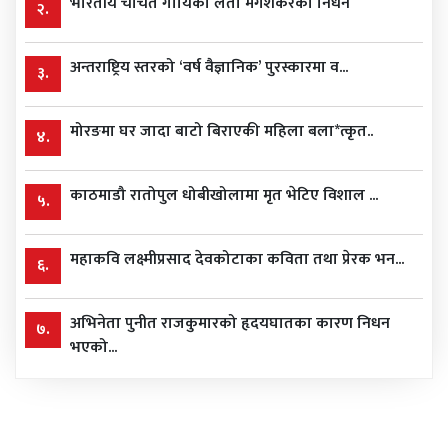
भारतीय चर्चित गायिका लता मंगेशकरको निधन
२.
अन्तराष्ट्रिय स्तरको ‘वर्ष वैज्ञानिक’ पुरस्कारमा व...
३.
मोरङमा घर जादा बाटो बिराएकी महिला बला*त्कृत..
४.
काठमाडौ रातोपुल धोबीखोलामा मृत भेटिए विशाल ...
५.
महाकवि लक्ष्मीप्रसाद देवकोटाका कविता तथा प्रेरक भन...
६.
अभिनेता पुनीत राजकुमारको हृदयघातका कारण निधन
७.
भएको...