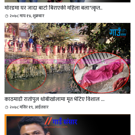
मोरङमा घर जादा बाटो बिराएकी महिला बला*त्कृत..
२०७८ माघ १४, शुक्रबार
काठमाडौ रातोपुल धोबीखोलामा मृत भेटिए विशाल ...
२०७८ मंसिर १९, आईतवार